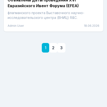
Объявлены даты проведения XVI
Евразийского Ивент Форума (EFEA)
флагманского проекта Выставочного научно-
исследовательского центра (ВНИЦ) R&C.
Admin User
18.06.2026
1
2
3