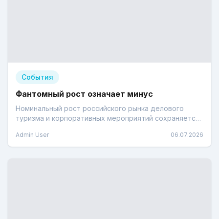
События
Фантомный рост означает минус
Номинальный рост российского рынка делового
туризма и корпоративных мероприятий сохраняется,
но в реальном выражении отрасль впервые за
Admin User
06.07.2026
долгое время рынок демонстрирует снижение.