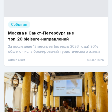
События
Москва и Санкт-Петербург вне
топ-20 bleisure-направлений
За последние 12 месяцев (по июль 2026 года) 30%
общего числа бронирований туристического жилья
для командировок сделано с захватом выходных -
Admin User
03.07.2026
заявляют аналитики Bronevik. com.