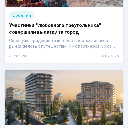
События
Участники "любовного треугольника"
совершили вылазку за город
Свой (уже традиционный) сбор профессионалов
рынка деловых путешествий и их партнёров Союз
агентств делового туризма (САД) решил провести в
Admin User
31.07.2026
новом выездном формате - участников «Лета в
САДу» 23 июля приветствовала ферма «Берегиня» в
Петушинском районе Владимирской области.