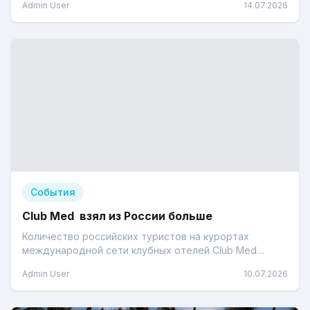
Admin User
14.07.2026
События
Club Med взял из России больше
Количество российских туристов на курортах
международной сети клубных отелей Club Med
выросло на 12% в первом полугодии - сообщила
Admin User
10.07.2026
порталу "Интерфакс-Туризм" генеральный директор
представительства Club Med в России Валерия
Заруднева.