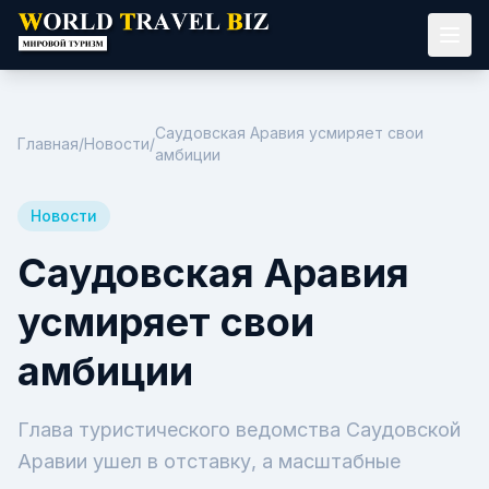
Саудовская Аравия усмиряет свои
Главная
/
Новости
/
амбиции
Новости
Саудовская Аравия
усмиряет свои
амбиции
Глава туристического ведомства Саудовской
Аравии ушел в отставку, а масштабные