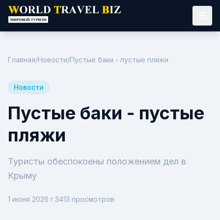
Главная
/
Новости
/
Пустые баки - пустые пляжи
Новости
Пустые баки - пустые
пляжи
Туристы обеспокоены положением дел в
Крыму
1 июня 2026 г.
3413
просмотров