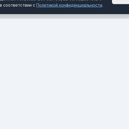
в соответствии с
Политикой конфиденциальности
.
РАЗДЕЛЫ
Новости
Отельскоп
MICE Будуар
Документы и формальности
Стихия
Скандалы