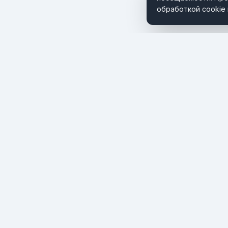
обработкой cookie 
Портал о мировом туризме и путешествиях. Новости,
тренды и инсайты туристической индустрии.