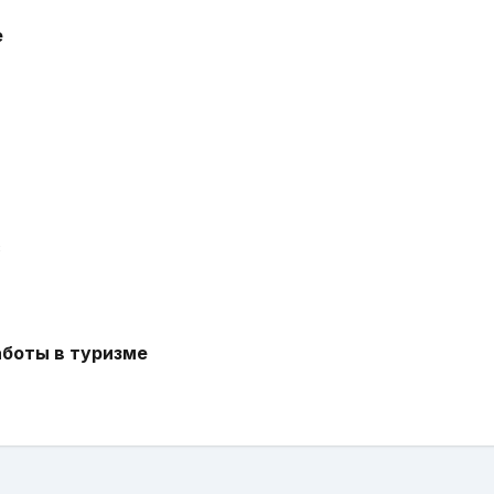
е
с
аботы в туризме