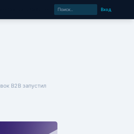
хия
Скандалы
События
Вход
вок B2B запустил