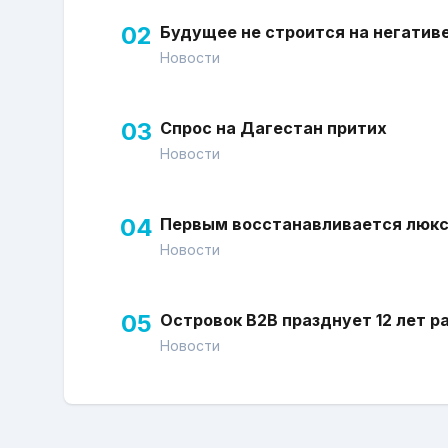
02
Будущее не строится на негатив
Новости
03
Спрос на Дагестан притих
Новости
04
Первым восстанавливается люк
Новости
05
Островок В2В празднует 12 лет р
Новости