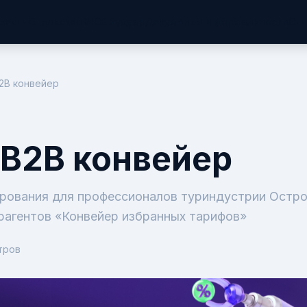
вости
Отельскоп
MICE Будуар
Документы и формальности
Сти
2В конвейер
 В2В конвейер
рования для профессионалов туриндустрии Остро
урагентов «Конвейер избранных тарифов»
тров