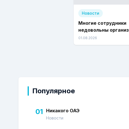
Новости
Многие сотрудники
недовольны органи
деловых поездок в 
01.08.2026
компании
Популярное
01
Никакого ОАЭ
Новости