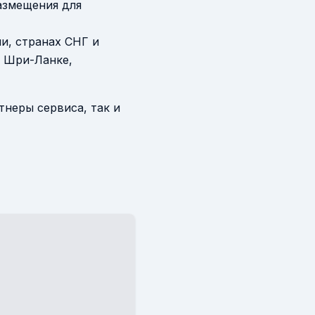
азмещения для
и, странах СНГ и
а Шри-Ланке,
неры сервиса, так и