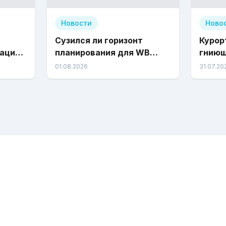
Новости
Ново
Сузился ли горизонт
Курор
зацией
планирования для WB
гниющ
своей
Travel и WB Hotels ?
01.08.2026
31.07.20