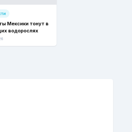
сти
ты Мексики тонут в
их водорослях
26