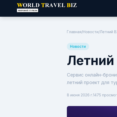
Но
Главная
/
Новости
/
Летний В
Новости
Летний
Сервис онлайн-брони
летний проект для т
8 июня 2026 г.
1475
просмо